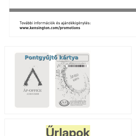
Űrlapok