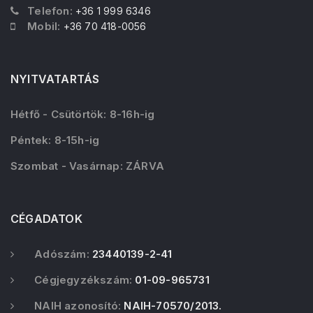
Telefon:
+36 1 999 6346
Mobil:
+36 70 418-0056
NYITVATARTÁS
Hétfő - Csütörtök: 8-16h-ig
Péntek: 8-15h-ig
Szombat - Vasárnap: ZÁRVA
CÉGADATOK
Adószám:
23440139-2-41
Cégjegyzékszám:
01-09-965731
NAIH azonosító:
NAIH-70570/2013.