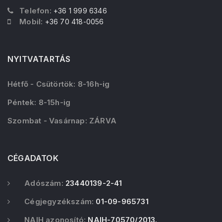
Telefon:
+36 1 999 6346
Mobil:
+36 70 418-0056
NYITVATARTÁS
Hétfő - Csütörtök: 8-16h-ig
Péntek: 8-15h-ig
Szombat - Vasárnap: ZÁRVA
CÉGADATOK
Adószám:
23440139-2-41
Cégjegyzékszám:
01-09-965731
NAIH azonosító:
NAIH-70570/2013.