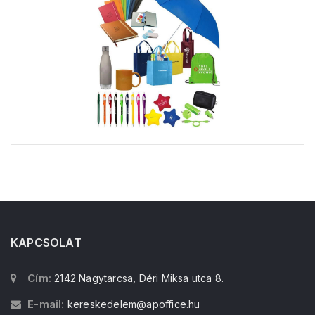
KAPCSOLAT
Cím:
2142 Nagytarcsa, Déri Miksa utca 8.
E-mail:
kereskedelem@apoffice.hu