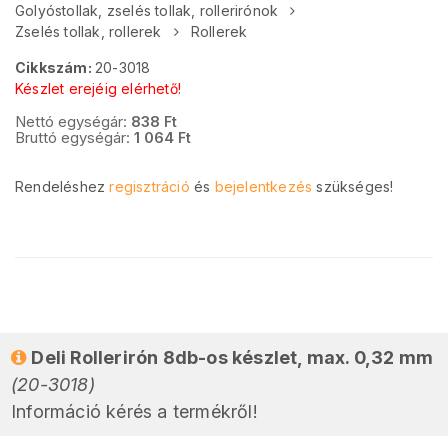
Golyóstollak, zselés tollak, rollerirónok
Zselés tollak, rollerek
Rollerek
Cikkszám:
20-3018
Készlet erejéig elérhető!
Nettó egységár:
838
Ft
Bruttó egységár:
1 064
Ft
Rendeléshez
regisztráció
és
bejelentkezés
szükséges!
Deli Rollerirón 8db-os készlet, max. 0,32 mm
(20-3018)
Információ kérés a termékről!