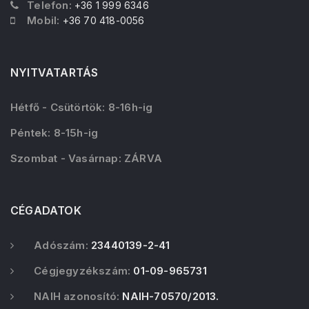
Telefon:
+36 1 999 6346
Mobil:
+36 70 418-0056
NYITVATARTÁS
Hétfő - Csütörtök: 8-16h-ig
Péntek: 8-15h-ig
Szombat - Vasárnap: ZÁRVA
CÉGADATOK
Adószám:
23440139-2-41
Cégjegyzékszám:
01-09-965731
NAIH azonosító:
NAIH-70570/2013.