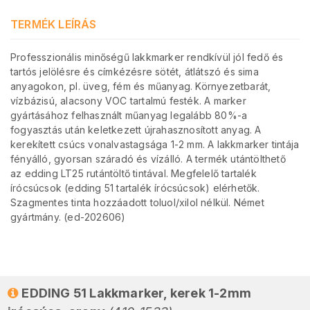
TERMÉK LEÍRÁS
Professzionális minőségű lakkmarker rendkívül jól fedő és
tartós jelölésre és címkézésre sötét, átlátszó és sima
anyagokon, pl. üveg, fém és műanyag. Környezetbarát,
vízbázisú, alacsony VOC tartalmú festék. A marker
gyártásához felhasznált műanyag legalább 80%-a
fogyasztás után keletkezett újrahasznosított anyag. A
kerekített csúcs vonalvastagsága 1-2 mm. A lakkmarker tintája
fényálló, gyorsan száradó és vízálló. A termék utántölthető
az edding LT25 rutántöltő tintával. Megfelelő tartalék
írócsúcsok (edding 51 tartalék írócsúcsok) elérhetők.
Szagmentes tinta hozzáadott toluol/xilol nélkül. Német
gyártmány. (ed-202606)
EDDING 51 Lakkmarker, kerek 1-2mm