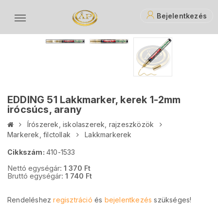
Bejelentkezés
EDDING 51 Lakkmarker, kerek 1-2mm
irócsúcs, arany
Írószerek, iskolaszerek, rajzeszközök
Markerek, filctollak
Lakkmarkerek
Cikkszám:
410-1533
Nettó egységár:
1 370
Ft
Bruttó egységár:
1 740
Ft
Rendeléshez
regisztráció
és
bejelentkezés
szükséges!