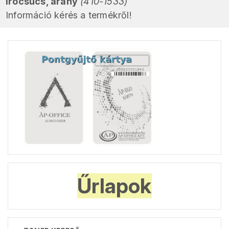
irócsúcs, arany
(410-1533)
Információ kérés a termékről!
Űrlapok