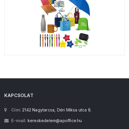
KAPCSOLAT
Cím:
2142 Nagytarcsa, Déri Miksa utca 8.
E-mail:
kereskedelem@apoffice.hu