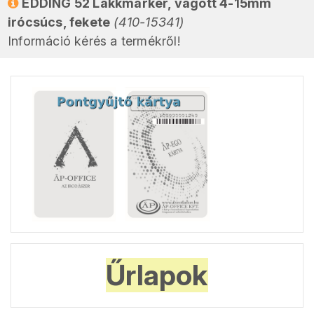
EDDING 52 Lakkmarker, vágott 4-15mm
irócsúcs, fekete
(410-15341)
Információ kérés a termékről!
Űrlapok