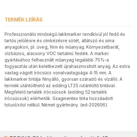
TERMÉK LEÍRÁS
Professzionális minőségű lakkmarker rendkívül jól fedő és
tartós jelölésre és címkézésre sötét, átlátszó és sima
anyagokon, pl. üveg, fém és műanyag. Környezetbarát,
vízbázisú, alacsony VOC tartalmú festék. A marker
gyártásához felhasznált műanyag legalább 75%-a
fogyasztás után keletkezett újrahasznosított anyag. Az extra
vastag vágott írócsúcs vonalvastagsága 4-15 mm. A
lakkmarker tintája fényálló, gyorsan száradó és vízálló. A
termék utántölthető az edding LT25 rutántöltő tintával.
Megfelelő tartalék írócsúcsok (edding 52 tartalék
írócsúcsok) elérhetők. Szagmentes tinta hozzáadott
toluol/xilol nélkül. Német gyártmány. (ed-202606)