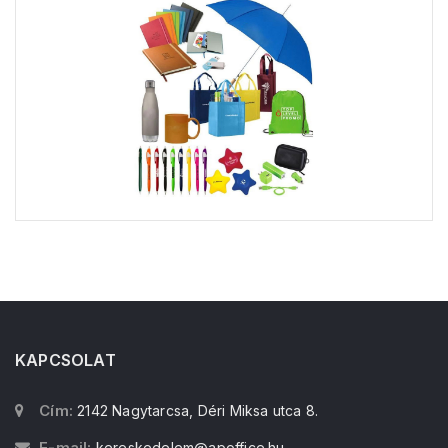
KAPCSOLAT
Cím:
2142 Nagytarcsa, Déri Miksa utca 8.
E-mail:
kereskedelem@apoffice.hu