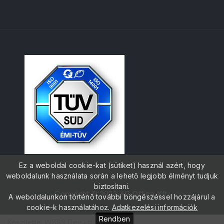
Ez a weboldal cookie-kat (sütiket) használ azért, hogy
weboldalunk használata során a lehető legjobb élményt tudjuk
biztosítani.
Copyright © 2023 AP-Office Kft.
A weboldalunkon történő további böngészéssel hozzájárul a
cookie-k használatához.
Adatkezelési információk
Rendben
Készítette: WBSS Dev kft.