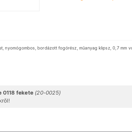
st, nyomógombos, bordázott fogórész, műanyag klipsz, 0,7 mm vo
e 0118 fekete
(20-0025)
ről!