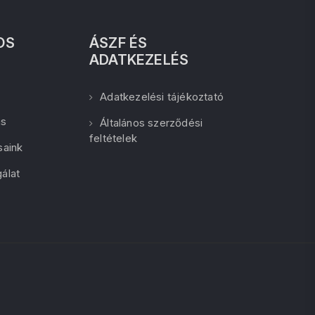
OS
ÁSZF ÉS
ADATKEZELÉS
Adatkezelési tájékoztató
ás
Általános szerződési
feltételek
saink
álat