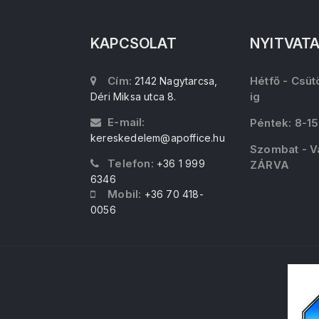
KAPCSOLAT
NYITVAT
Cím:
Hétfő - Csüt
2142 Nagytarcsa,
ig
Déri Miksa utca 8.
E-mail:
Péntek: 8-15
kereskedelem@apoffice.hu
Szombat - V
Telefon:
+36 1 999
ZÁRVA
6346
Mobil:
+36 70 418-
0056