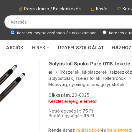
Regisztráció / Bejelenkezés
Kosár
Ked
Keresés megnevezésben és cikkszámban
Keresés a te
AKCIÓK
HÍREK
ÜGYFÉLSZOLGÁLAT
HÁZHOZ
Golyóstoll Spoko Pure 0118 fekete
Írószerek, iskolaszerek, rajzeszkö
Golyóstollak, zselés tollak, rollerirónok
Műanyag, nyomógombos golyóstollak
Cikkszám:
20-0025
Készlet erejéig elérhető!
Nettó egységár:
75
Ft
Bruttó egységár:
95
Ft
Rendeléshez
regisztráció
és
bejelentkez