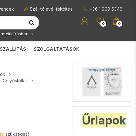
vencek
Szállítólevél feltöltés
+36 1 999 6346
0
0
rmékleírásban is
SZÁLLÍTÁS
SZOLGÁLTATÁSOK
zök
Golyóstollak
Űrlapok
és
szükséges!