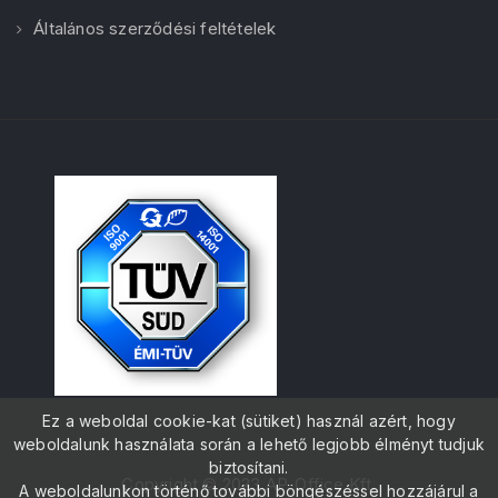
Általános szerződési feltételek
Ez a weboldal cookie-kat (sütiket) használ azért, hogy
weboldalunk használata során a lehető legjobb élményt tudjuk
biztosítani.
Copyright © 2023 AP-Office Kft.
A weboldalunkon történő további böngészéssel hozzájárul a