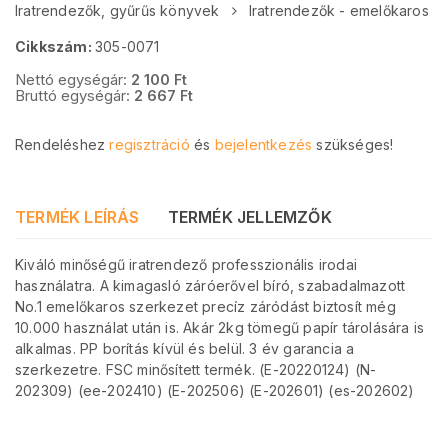
Iratrendezők, gyűrűs könyvek
Iratrendezők - emelőkaros
Cikkszám:
305-0071
Nettó egységár:
2 100
Ft
Bruttó egységár:
2 667
Ft
Rendeléshez
regisztráció
és
bejelentkezés
szükséges!
TERMÉK LEÍRÁS
TERMÉK JELLEMZŐK
Kiváló minőségű iratrendező professzionális irodai
használatra. A kimagasló záróerővel bíró, szabadalmazott
No.1 emelőkaros szerkezet precíz záródást biztosít még
10.000 használat után is. Akár 2kg tömegű papír tárolására is
alkalmas. PP borítás kívül és belül. 3 év garancia a
szerkezetre. FSC minősített termék. (E-20220124) (N-
202309) (ee-202410) (E-202506) (E-202601) (es-202602)