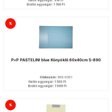
Nettó egységár:
918
Ft
Bruttó egységár:
1 166
Ft
P+P PASTELINI blue Könyöklő 60x40cm 5-890
Cikkszám:
365-0301
Nettó egységár:
1 550
Ft
Bruttó egységár:
1 969
Ft