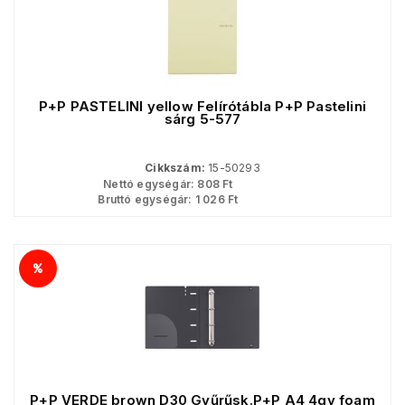
P+P PASTELINI yellow Felírótábla P+P Pastelini
sárg 5-577
Cikkszám:
15-50293
Nettó egységár:
808
Ft
Bruttó egységár:
1 026
Ft
P+P VERDE brown D30 Gyűrűsk.P+P A4 4gy foam