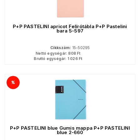
P+P PASTELINI apricot Felírótábla P+P Pastelini
bara 5-597
Cikkszám:
15-50295
Nettó egységár:
808
Ft
Bruttó egységár:
1 026
Ft
P+P PASTELINI blue Gumis mappa P+P PASTELINI
blue 2-660