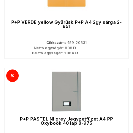
P+P VERDE yellow Gyűrűsk.P+P A4 2gy sárga 2-
851
Cikkszám:
459-20331
Nettó egységár:
838
Ft
Bruttó egységár:
1 064
Ft
P+P PASTELINI grey Jegyzetfüzet A4 PP
Oxybook 40 lap 8-975