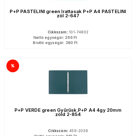
P+P PASTELINI green Irattasak P+P A4 PASTELINI
zöl 2-647
Cikkszám:
101-74802
Nettó egységár:
299
Ft
Bruttó egységár:
380
Ft
P+P VERDE green Gyűrűsk.P+P A4 4gy 20mm
zöld 2-854
Cikkszám:
459-2036