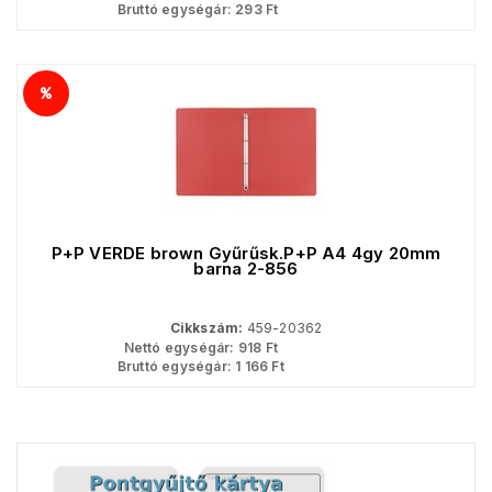
Bruttó egységár:
293
Ft
P+P VERDE brown Gyűrűsk.P+P A4 4gy 20mm
barna 2-856
Cikkszám:
459-20362
Nettó egységár:
918
Ft
Bruttó egységár:
1 166
Ft