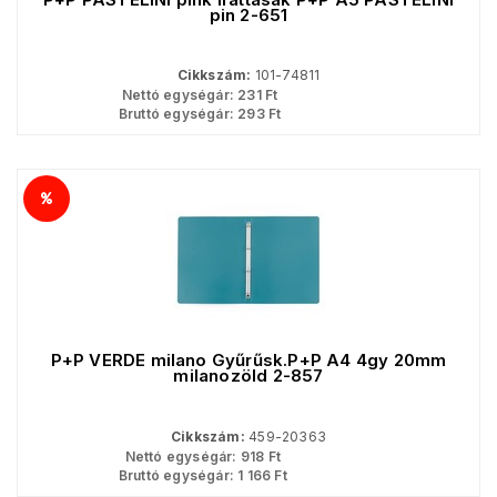
pin 2-651
Cikkszám:
101-74811
Nettó egységár:
231
Ft
Bruttó egységár:
293
Ft
P+P VERDE milano Gyűrűsk.P+P A4 4gy 20mm
milanozöld 2-857
Cikkszám:
459-20363
Nettó egységár:
918
Ft
Bruttó egységár:
1 166
Ft