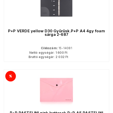
P+P VERDE yellow D30 Gyűrűsk.P+P A4 4gy foam
sárga 2-687
Cikkszám:
15-14081
Nettó egységár:
1 600
Ft
Bruttó egységár:
2 032
Ft
P+P PASTELINI pink Irattasak P+P A5 PASTELINI