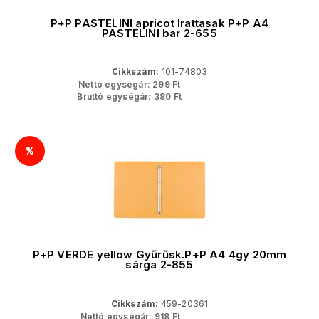
P+P PASTELINI apricot Irattasak P+P A4
PASTELINI bar 2-655
Cikkszám:
101-74803
Nettó egységár:
299
Ft
Bruttó egységár:
380
Ft
P+P VERDE yellow Gyűrűsk.P+P A4 4gy 20mm
sárga 2-855
Cikkszám:
459-20361
Nettó egységár:
918
Ft