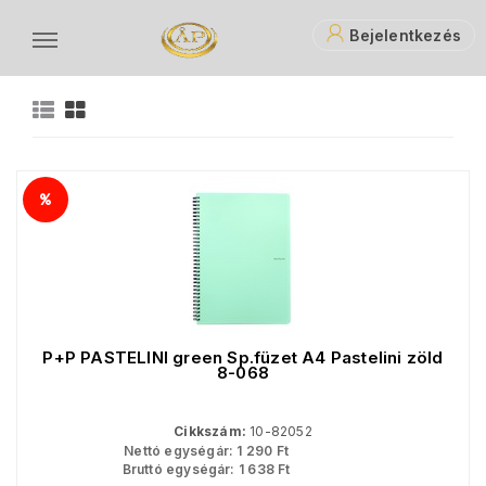
Bejelentkezés
Ön erre keresett: pa-202606
Ö
P+P PASTELINI green Sp.füzet A4 Pastelini zöld
8-068
Cikkszám:
10-82052
Nettó egységár:
1 290
Ft
Bruttó egységár:
1 638
Ft