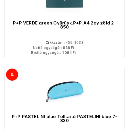
P+P VERDE green Gyűrűsk.P+P A4 2gy zöld 2-
850
Cikkszám:
459-2033
Nettó egységár:
838
Ft
Bruttó egységár:
1 064
Ft
P+P PASTELINI blue Tolltartó PASTELINI blue 7-
830