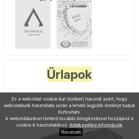
Űrlapok
Ez a weboldal cookie-kat (sütiket) használ azért, hogy
TONER KERESŐ
weboldalunk használata során a lehető legjobb élményt tudjuk
biztosítani.
A weboldalunkon történő további böngészéssel hozzájárul a
cookie-k használatához.
Adatkezelési információk
Rendben