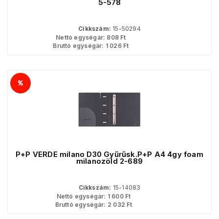
5-578
Cikkszám:
15-50294
Nettó egységár:
808
Ft
Bruttó egységár:
1 026
Ft
P+P VERDE milano D30 Gyűrűsk.P+P A4 4gy foam
milanozöld 2-689
Cikkszám:
15-14083
Nettó egységár:
1 600
Ft
Bruttó egységár:
2 032
Ft