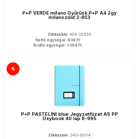
P+P VERDE milano Gyűrűsk.P+P A4 2gy
milanozöld 2-853
Cikkszám:
459-20333
Nettó egységár:
838
Ft
Bruttó egységár:
1 064
Ft
P+P PASTELINI blue Jegyzetfüzet A5 PP
Oxybook 40 lap 8-995
Cikkszám:
340-00114