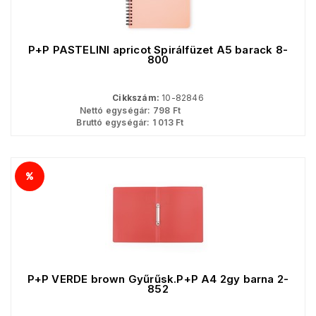
P+P PASTELINI apricot Spirálfüzet A5 barack 8-
800
Cikkszám:
10-82846
Nettó egységár:
798
Ft
Bruttó egységár:
1 013
Ft
P+P VERDE brown Gyűrűsk.P+P A4 2gy barna 2-
852