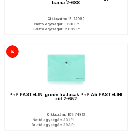
barna 2-688
Cikkszám:
15-14082
Nettó egységár:
1 600
Ft
Bruttó egységár:
2 032
Ft
P+P PASTELINI green Irattasak P+P A5 PASTELINI
zöl 2-652
Cikkszám:
101-74812
Nettó egységár:
231
Ft
Bruttó egységár:
293
Ft