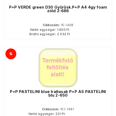
P+P VERDE green D30 Gyűrűsk.P+P A4 4gy foam
zöld 2-686
Cikkszám:
15-1408
Nettó egységár:
1 600
Ft
Bruttó egységár:
2 032
Ft
P+P PASTELINI blue Irattasak P+P A5 PASTELINI
blu 2-650
Cikkszám:
101-7481
Nettó egységár:
231
Ft