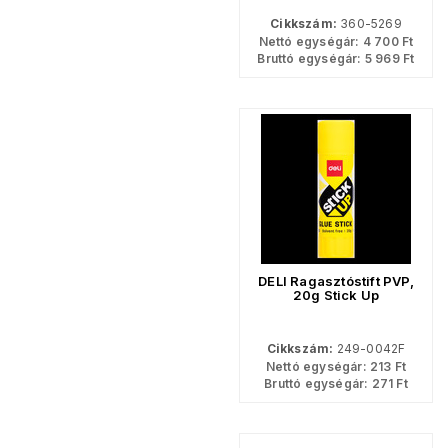
Cikkszám:
360-5269
Nettó egységár:
4 700
Ft
Bruttó egységár:
5 969
Ft
DELI Ragasztóstift PVP,
20g Stick Up
Cikkszám:
249-0042F
Nettó egységár:
213
Ft
Bruttó egységár:
271
Ft