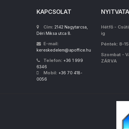
KAPCSOLAT
NYITVAT
Cím:
Hétfő - Csüt
2142 Nagytarcsa,
ig
Déri Miksa utca 8.
E-mail:
Péntek: 8-15
kereskedelem@apoffice.hu
Szombat - V
Telefon:
+36 1 999
ZÁRVA
6346
Mobil:
+36 70 418-
0056