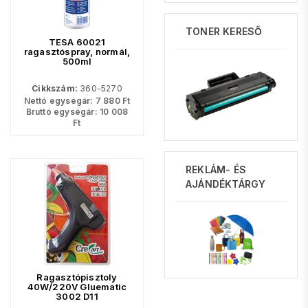
TONER KERESŐ
TESA 60021
ragasztóspray, normál,
500ml
Cikkszám:
360-5270
Nettó egységár:
7 880
Ft
Bruttó egységár:
10 008
Ft
REKLÁM- ÉS
AJÁNDÉKTÁRGY
Ragasztópisztoly
40W/220V Gluematic
3002 D11