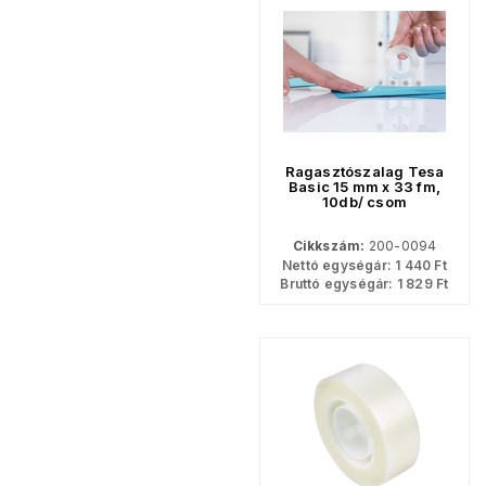
Ragasztószalag Tesa
Basic 15 mm x 33 fm,
10db/ csom
Cikkszám:
200-0094
Nettó egységár:
1 440
Ft
Bruttó egységár:
1 829
Ft