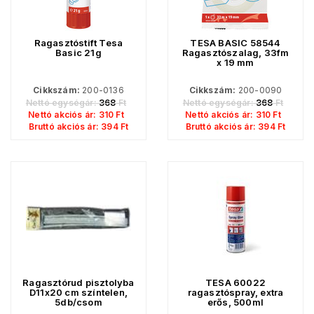
Ragasztóstift Tesa
TESA BASIC 58544
Basic 21g
Ragasztószalag, 33fm
x 19 mm
Cikkszám:
200-0136
Cikkszám:
200-0090
Nettó egységár:
368
Ft
Nettó egységár:
368
Ft
Nettó akciós ár:
310
Ft
Nettó akciós ár:
310
Ft
Bruttó akciós ár:
394
Ft
Bruttó akciós ár:
394
Ft
Ragasztórud pisztolyba
TESA 60022
D11x20 cm színtelen,
ragasztóspray, extra
5db/csom
erős, 500ml