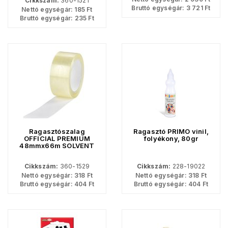
Cikkszám:
360-1521
Bruttó egységár:
3 721
Ft
Nettó egységár:
185
Ft
Bruttó egységár:
235
Ft
Ragasztószalag
Ragasztó PRIMO vinil,
OFFICIAL PREMIUM
folyékony, 80gr
48mmx66m SOLVENT
45mic átlátszó
Cikkszám:
360-1529
Cikkszám:
228-19022
Nettó egységár:
318
Ft
Nettó egységár:
318
Ft
Bruttó egységár:
404
Ft
Bruttó egységár:
404
Ft