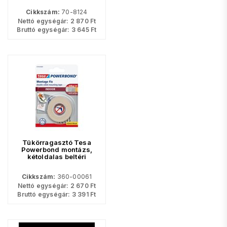
Cikkszám:
70-8124
Nettó egységár:
2 870
Ft
Bruttó egységár:
3 645
Ft
Tükörragasztó Tesa
Powerbond montázs,
kétoldalas beltéri
1,5fmx19.mm, fehér,
55740
Cikkszám:
360-00061
Nettó egységár:
2 670
Ft
Bruttó egységár:
3 391
Ft