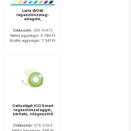
Leitz WOW
ragasztószalag-
adagoló,
ragasztószalaggal,
fehér-jégkék 53641051
Cikkszám:
305-41472
Nettó egységár:
5 780
Ft
Bruttó egységár:
7 341
Ft
Celluxtépő ICO Smart
ragasztószalaggal,
zárható, világoszöld
Cikkszám:
376-0304
Nettó egységár:
548
Ft