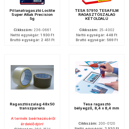
Pillanatragasztó Loctite
TESA 57910 TESAFILM
Super Attak Precision
RAGASZTÓSZALAG
5g
KÉTOLDALÚ
7.5MX12MM
Cikkszám:
236-0661
Cikkszám:
25-4002
Nettó egységár:
1 930
Ft
Nettó egységár:
448
Ft
Bruttó egységár:
2 451
Ft
Bruttó egységár:
569
Ft
Ragasztószalag 48x50
Tesa ragasztó
transzparens
bélyegző, 8,4 x 8,4 mm
A termék beérkezéséről
Cikkszám:
200-0120
érdeklődjön!
Nettó egységár:
2 930
Ft