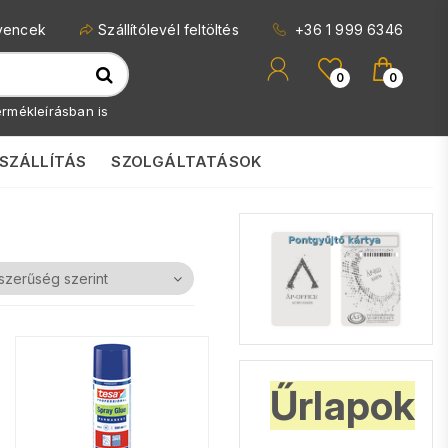
vencek
Szállítólevél feltöltés
+36 1 999 6346
0
0
rmékleírásban is
SZÁLLÍTÁS
SZOLGÁLTATÁSOK
RAGASZTÓK
Űrlapok