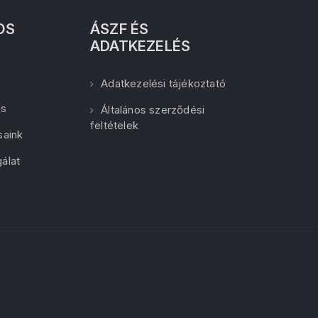
OS
ÁSZF ÉS
ADATKEZELÉS
Adatkezelési tájékoztató
ás
Általános szerződési
feltételek
saink
álat