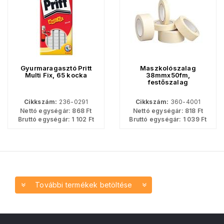
Gyurmaragasztó Pritt
Maszkolószalag
Multi Fix, 65 kocka
38mmx50fm,
festőszalag
Cikkszám:
236-0291
Cikkszám:
360-4001
Nettó egységár:
868
Ft
Nettó egységár:
818
Ft
Bruttó egységár:
1 102
Ft
Bruttó egységár:
1 039
Ft
További termékek betöltése