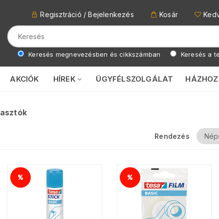
Regisztráció / Bejelenkezés
Kosár
Ked
Keresés megnevezésben és cikkszámban
Keresés a te
AKCIÓK
HÍREK
ÜGYFÉLSZOLGÁLAT
HÁZHOZ
asztók
Rendezés