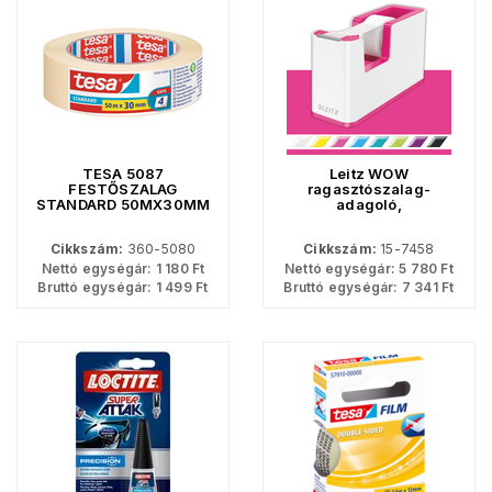
TESA 5087
Leitz WOW
FESTŐSZALAG
ragasztószalag-
STANDARD 50MX30MM
adagoló,
ragasztószalaggal,
fehér-rózsaszín
Cikkszám:
360-5080
Cikkszám:
15-7458
53641023
Nettó egységár:
1 180
Ft
Nettó egységár:
5 780
Ft
Bruttó egységár:
1 499
Ft
Bruttó egységár:
7 341
Ft