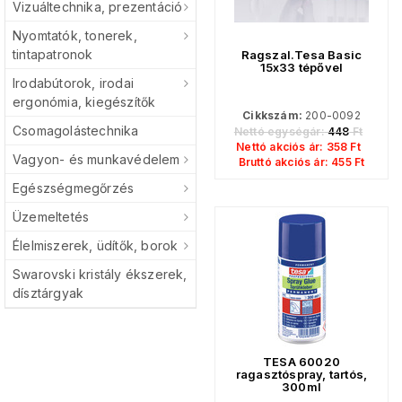
Vizuáltechnika, prezentáció
Nyomtatók, tonerek,
tintapatronok
Ragszal.Tesa Basic
15x33 tépővel
Irodabútorok, irodai
ergonómia, kiegészítők
Cikkszám:
200-0092
Csomagolástechnika
Nettó egységár:
448
Ft
Nettó akciós ár:
358
Ft
Vagyon- és munkavédelem
Bruttó akciós ár:
455
Ft
Egészségmegőrzés
Üzemeltetés
Élelmiszerek, üdítők, borok
Swarovski kristály ékszerek,
dísztárgyak
TESA 60020
ragasztóspray, tartós,
300ml