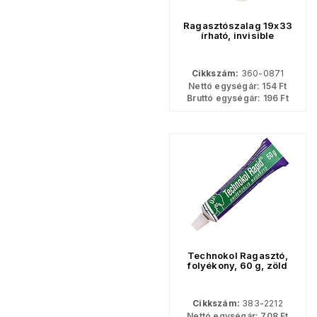
Ragasztószalag 19x33
írható, invisible
Cikkszám:
360-0871
Nettó egységár:
154
Ft
Bruttó egységár:
196
Ft
Technokol Ragasztó,
folyékony, 60 g, zöld
Cikkszám:
383-2212
Nettó egységár:
708
Ft