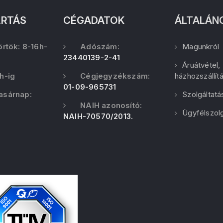
ARTÁS
CÉGADATOK
ÁLTALÁN
örtök: 8-16h-
Adószám:
Magunkról
23440139-2-41
Áruátvétel,
h-ig
Cégjegyzékszám:
házhozszállít
01-09-965731
asárnap:
Szolgáltatá
NAIH azonosító:
Ügyfélszolg
NAIH-70570/2013.