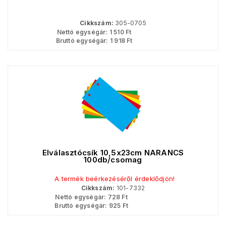
Cikkszám:
305-0705
Nettó egységár:
1 510
Ft
Bruttó egységár:
1 918
Ft
Elválasztócsík 10,5x23cm NARANCS
100db/csomag
A termék beérkezéséről érdeklődjön!
Cikkszám:
101-7332
Nettó egységár:
728
Ft
Bruttó egységár:
925
Ft