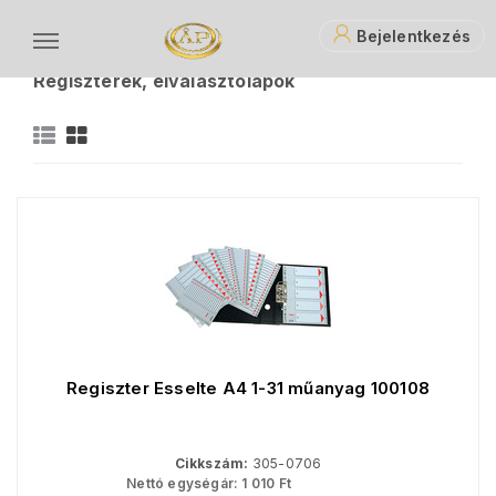
Bejelentkezés
Iratrendezés, archiválás
Regiszterek, elválasztólapok
R
Regiszter Esselte A4 1-31 műanyag 100108
Cikkszám:
305-0706
Nettó egységár:
1 010
Ft