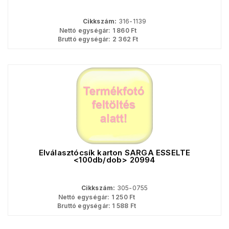
Cikkszám:
316-1139
Nettó egységár:
1 860
Ft
Bruttó egységár:
2 362
Ft
Elválasztócsík karton SÁRGA ESSELTE
<100db/dob> 20994
Cikkszám:
305-0755
Nettó egységár:
1 250
Ft
Bruttó egységár:
1 588
Ft