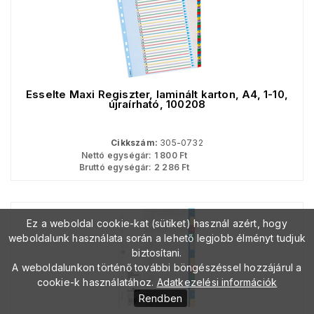
Esselte Maxi Regiszter, laminált karton, A4, 1-10,
újraírható, 100208
Cikkszám:
305-0732
Nettó egységár:
1 800
Ft
Bruttó egységár:
2 286
Ft
Ez a weboldal cookie-kat (sütiket) használ azért, hogy
weboldalunk használata során a lehető legjobb élményt tudjuk
biztosítani.
A weboldalunkon történő további böngészéssel hozzájárul a
cookie-k használatához.
Adatkezelési információk
Rendben