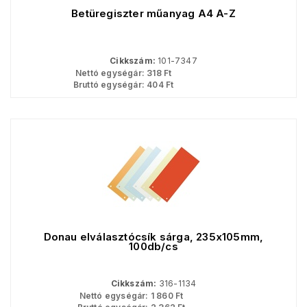
Betüregiszter műanyag A4 A-Z
Cikkszám:
101-7347
Nettó egységár:
318
Ft
Bruttó egységár:
404
Ft
Donau elválasztócsík sárga, 235x105mm,
100db/cs
Cikkszám:
316-1134
Nettó egységár:
1 860
Ft