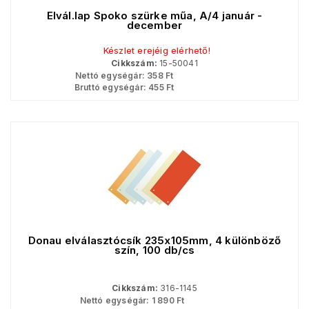
Elvál.lap Spoko szürke műa, A/4 január -
december
Készlet erejéig elérhető!
Cikkszám:
15-50041
Nettó egységár:
358
Ft
Bruttó egységár:
455
Ft
Donau elválasztócsík 235x105mm, 4 különböző
szín, 100 db/cs
Cikkszám:
316-1145
Nettó egységár:
1 890
Ft