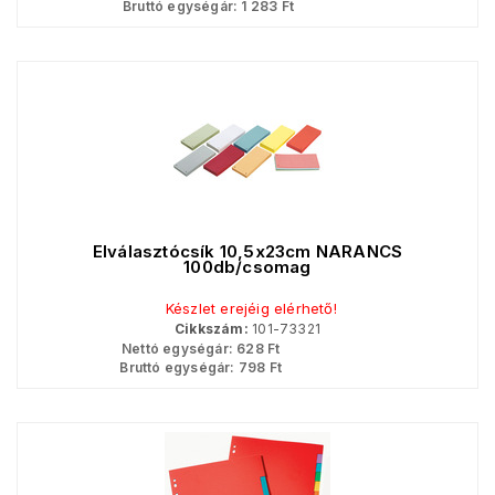
Bruttó egységár:
1 283
Ft
Elválasztócsík 10,5x23cm NARANCS
100db/csomag
Készlet erejéig elérhető!
Cikkszám:
101-73321
Nettó egységár:
628
Ft
Bruttó egységár:
798
Ft