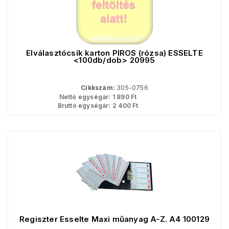
Elválasztócsík karton PIROS (rózsa) ESSELTE
<100db/dob> 20995
Cikkszám:
305-0756
Nettó egységár:
1 890
Ft
Bruttó egységár:
2 400
Ft
Regiszter Esselte Maxi műanyag A-Z. A4 100129