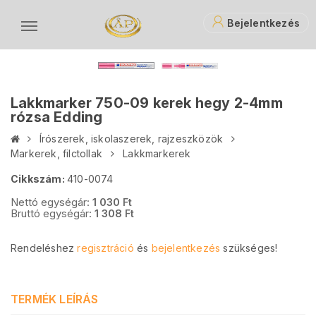
Bejelentkezés
Lakkmarker 750-09 kerek hegy 2-4mm
rózsa Edding
Írószerek, iskolaszerek, rajzeszközök
Markerek, filctollak
Lakkmarkerek
Cikkszám:
410-0074
Nettó egységár:
1 030
Ft
Bruttó egységár:
1 308
Ft
Rendeléshez
regisztráció
és
bejelentkezés
szükséges!
TERMÉK LEÍRÁS