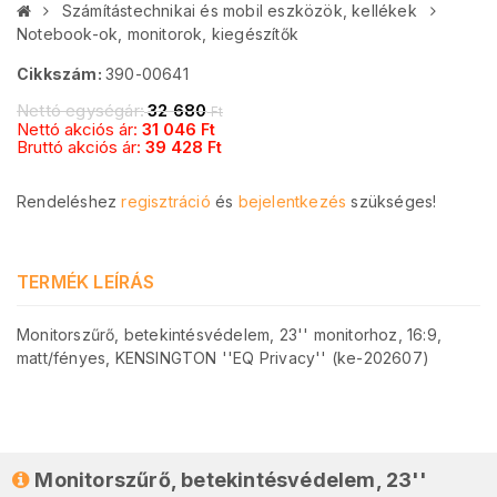
Számítástechnikai és mobil eszközök, kellékek
Notebook-ok, monitorok, kiegészítők
Cikkszám:
390-00641
Nettó egységár:
32 680
Ft
Nettó akciós ár:
31 046
Ft
Bruttó akciós ár:
39 428
Ft
Rendeléshez
regisztráció
és
bejelentkezés
szükséges!
TERMÉK LEÍRÁS
Monitorszűrő, betekintésvédelem, 23'' monitorhoz, 16:9,
matt/fényes, KENSINGTON ''EQ Privacy'' (ke-202607)
Monitorszűrő, betekintésvédelem, 23''