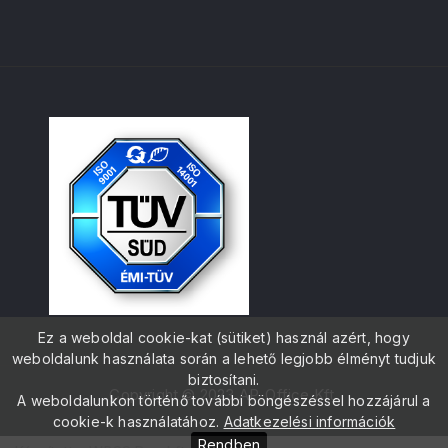
Ez a weboldal cookie-kat (sütiket) használ azért, hogy
weboldalunk használata során a lehető legjobb élményt tudjuk
biztosítani.
Copyright © 2023 AP-Office Kft.
A weboldalunkon történő további böngészéssel hozzájárul a
cookie-k használatához.
Adatkezelési információk
Rendben