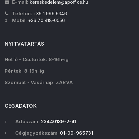
E-mail:
kereskedelem@apoffice.hu
Telefon:
+36 1 999 6346
Mobil:
+36 70 418-0056
NYITVATARTÁS
Hétfő - Csütörtök: 8-16h-ig
Péntek: 8-15h-ig
Szombat - Vasárnap: ZÁRVA
CÉGADATOK
Adószám:
23440139-2-41
Cégjegyzékszám:
01-09-965731