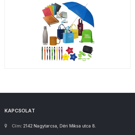
KAPCSOLAT
Cím:
2142 Nagytarcsa, Déri Miksa utca 8.