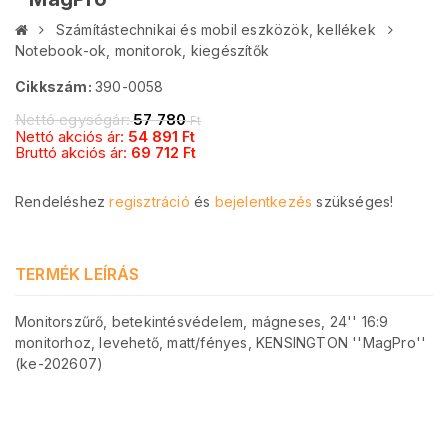
Számítástechnikai és mobil eszközök, kellékek
Notebook-ok, monitorok, kiegészítők
Cikkszám:
390-0058
Nettó egységár:
57 780
Ft
Nettó akciós ár:
54 891
Ft
Bruttó akciós ár:
69 712
Ft
Rendeléshez
regisztráció
és
bejelentkezés
szükséges!
TERMÉK LEÍRÁS
Monitorszűrő, betekintésvédelem, mágneses, 24'' 16:9
monitorhoz, levehető, matt/fényes, KENSINGTON ''MagPro''
(ke-202607)