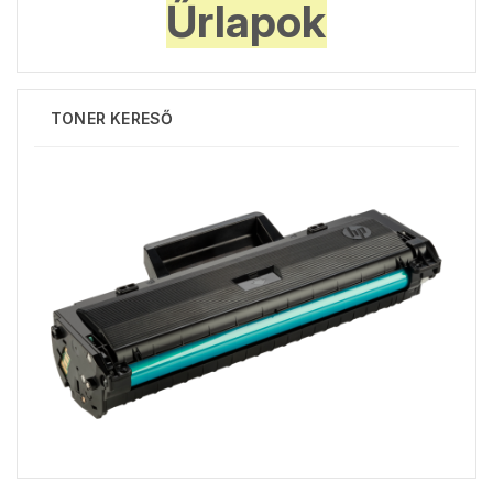
Űrlapok
TONER KERESŐ