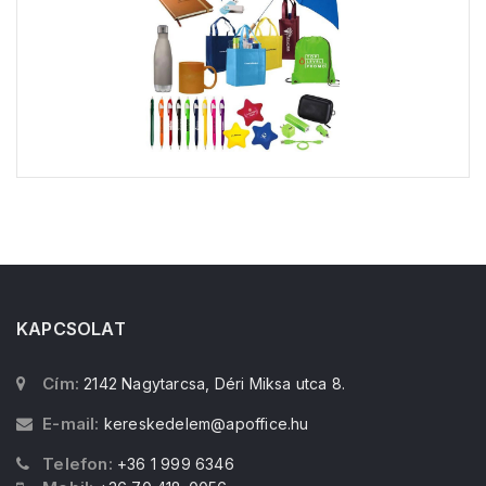
KAPCSOLAT
Cím:
2142 Nagytarcsa, Déri Miksa utca 8.
E-mail:
kereskedelem@apoffice.hu
Telefon:
+36 1 999 6346