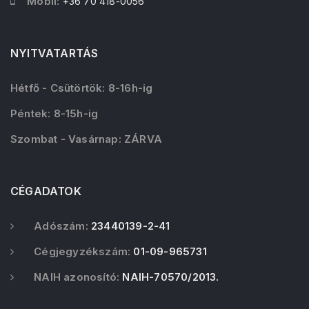
Mobil:
+36 70 418-0056
NYITVATARTÁS
Hétfő - Csütörtök: 8-16h-ig
Péntek: 8-15h-ig
Szombat - Vasárnap: ZÁRVA
CÉGADATOK
Adószám:
23440139-2-41
Cégjegyzékszám:
01-09-965731
NAIH azonosító:
NAIH-70570/2013.