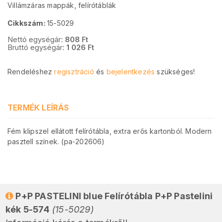
Villámzáras mappák, felírótáblák
Cikkszám:
15-5029
Nettó egységár:
808
Ft
Bruttó egységár:
1 026
Ft
Rendeléshez
regisztráció
és
bejelentkezés
szükséges!
TERMÉK LEÍRÁS
Fém klipszel ellátott felírótábla, extra erős kartonból. Modern
pasztell színek. (pa-202606)
P+P PASTELINI blue Felírótábla P+P Pastelini
kék 5-574
(15-5029)