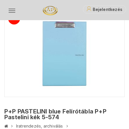
Bejelentkezés
P+P PASTELINI blue Felírótábla P+P
Pastelini kék 5-574
Iratrendezés, archiválás