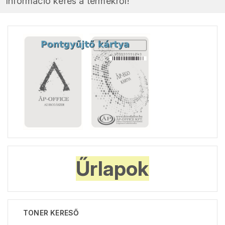
Információ kérés a termékről!
Űrlapok
TONER KERESŐ