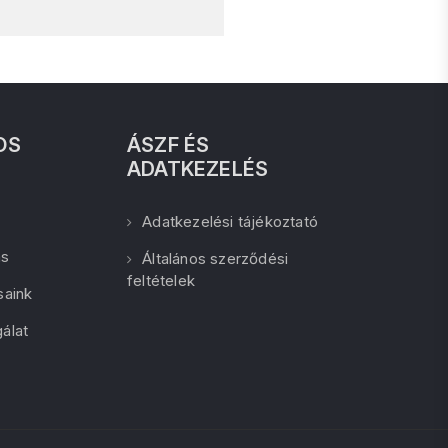
OS
ÁSZF ÉS
ADATKEZELÉS
Adatkezelési tájékoztató
ás
Általános szerződési
feltételek
saink
álat