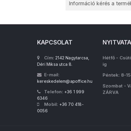
Információ kérés a termék
KAPCSOLAT
NYITVAT
Cím:
Hétfő - Csüt
2142 Nagytarcsa,
ig
Déri Miksa utca 8.
E-mail:
Péntek: 8-15
kereskedelem@apoffice.hu
Szombat - V
Telefon:
+36 1 999
ZÁRVA
6346
Mobil:
+36 70 418-
0056