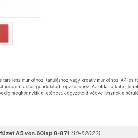
tes társ lesz munkához, tanuláshoz vagy kreatív munkához. A4-es 
sít minden fontos gondolatod rögzítéséhez. Az oldalsó kötés lehe
 pedig megkönnyítik a letépést. Jegyzeteid védve lesznek a sérül
füzet A5 von.60lap 8-871
(10-82022)