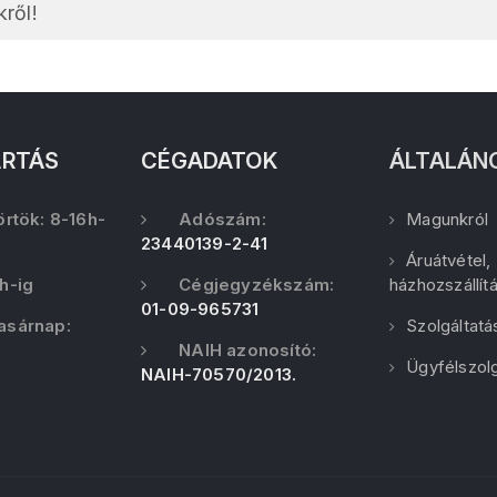
ről!
ARTÁS
CÉGADATOK
ÁLTALÁN
örtök: 8-16h-
Adószám:
Magunkról
23440139-2-41
Áruátvétel,
h-ig
Cégjegyzékszám:
házhozszállít
01-09-965731
asárnap:
Szolgáltatá
NAIH azonosító:
Ügyfélszolg
NAIH-70570/2013.