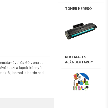
TONER KERESŐ
REKLÁM- ÉS
AJÁNDÉKTÁRGY
formátumával és 60 vonalas
tővé teszi a lapok könnyű
ésektől, bárhol is hordozod