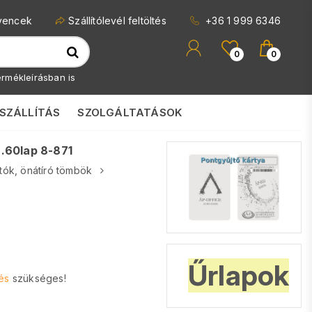
vencek
Szállítólevél feltöltés
+36 1 999 6346
0
0
rmékleírásban is
SZÁLLÍTÁS
SZOLGÁLTATÁSOK
.60lap 8-871
tók, önátíró tömbök
Űrlapok
és
szükséges!