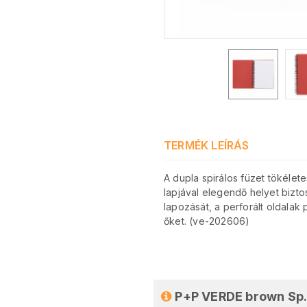
TERMÉK LEÍRÁS
A dupla spirálos füzet tökéle
lapjával elegendő helyet bizto
lapozását, a perforált oldalak
őket. (ve-202606)
P+P VERDE brown Sp.