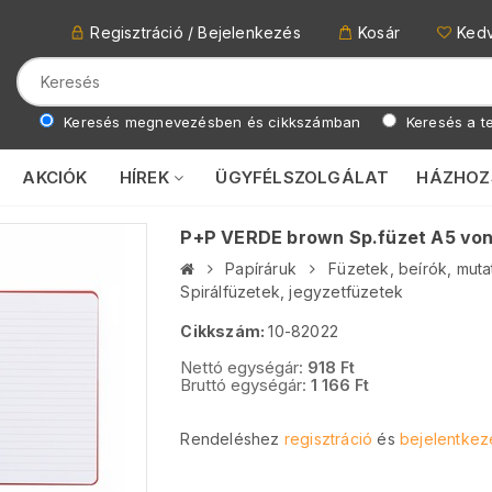
Regisztráció / Bejelenkezés
Kosár
Ked
Keresés megnevezésben és cikkszámban
Keresés a te
AKCIÓK
HÍREK
ÜGYFÉLSZOLGÁLAT
HÁZHOZ
P+P VERDE brown Sp.füzet A5 von
Papíráruk
Füzetek, beírók, muta
Spirálfüzetek, jegyzetfüzetek
Cikkszám:
10-82022
Nettó egységár:
918
Ft
Bruttó egységár:
1 166
Ft
Rendeléshez
regisztráció
és
bejelentkez