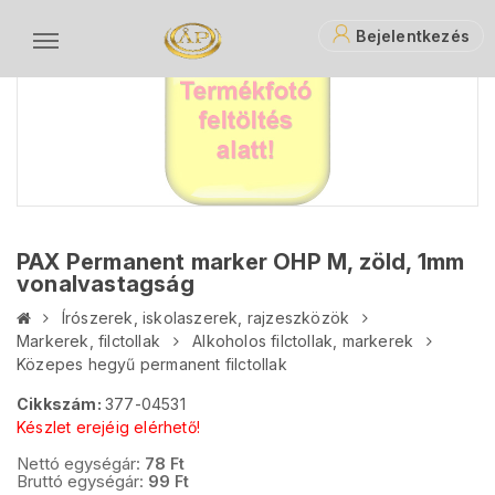
Bejelentkezés
PAX Permanent marker OHP M, zöld, 1mm
vonalvastagság
Írószerek, iskolaszerek, rajzeszközök
Markerek, filctollak
Alkoholos filctollak, markerek
Közepes hegyű permanent filctollak
Cikkszám:
377-04531
Készlet erejéig elérhető!
Nettó egységár:
78
Ft
Bruttó egységár:
99
Ft