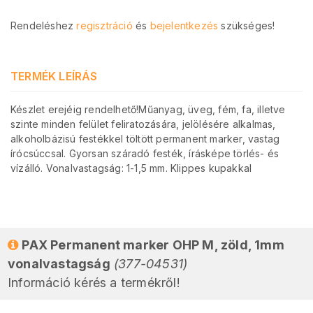
Rendeléshez
regisztráció
és
bejelentkezés
szükséges!
TERMÉK LEÍRÁS
Készlet erejéig rendelhető!Műanyag, üveg, fém, fa, illetve
szinte minden felület feliratozására, jelölésére alkalmas,
alkoholbázisú festékkel töltött permanent marker, vastag
írócsúccsal. Gyorsan száradó festék, írásképe törlés- és
vízálló. Vonalvastagság: 1-1,5 mm. Klippes kupakkal
PAX Permanent marker OHP M, zöld, 1mm
vonalvastagság
(377-04531)
Információ kérés a termékről!