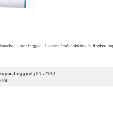
blamarker, kúpos heggyel. Alkalmas fehértáblákhoz és flipchart papí
 kúpos heggyel
(20-5186)
ről!