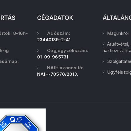
ARTÁS
CÉGADATOK
ÁLTALÁN
örtök: 8-16h-
Adószám:
Magunkról
23440139-2-41
Áruátvétel,
h-ig
Cégjegyzékszám:
házhozszállít
01-09-965731
asárnap:
Szolgáltatá
NAIH azonosító:
Ügyfélszolg
NAIH-70570/2013.