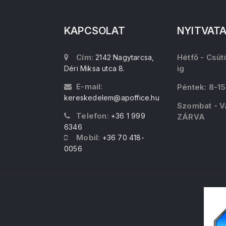
KAPCSOLAT
NYITVAT
Cím:
Hétfő - Csüt
2142 Nagytarcsa,
ig
Déri Miksa utca 8.
E-mail:
Péntek: 8-15
kereskedelem@apoffice.hu
Szombat - V
Telefon:
+36 1 999
ZÁRVA
6346
Mobil:
+36 70 418-
0056