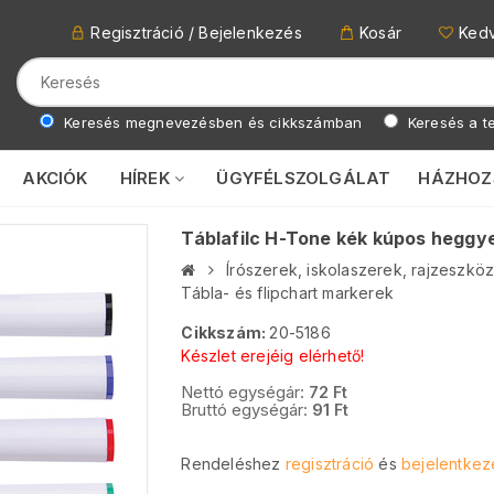
Regisztráció / Bejelenkezés
Kosár
Ked
Keresés megnevezésben és cikkszámban
Keresés a te
AKCIÓK
HÍREK
ÜGYFÉLSZOLGÁLAT
HÁZHOZ
Táblafilc H-Tone kék kúpos heggye
Írószerek, iskolaszerek, rajzeszkö
Tábla- és flipchart markerek
Cikkszám:
20-5186
Készlet erejéig elérhető!
Nettó egységár:
72
Ft
Bruttó egységár:
91
Ft
Rendeléshez
regisztráció
és
bejelentkez