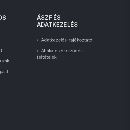
OS
ÁSZF ÉS
ADATKEZELÉS
Adatkezelési tájékoztató
ás
Általános szerződési
feltételek
saink
álat