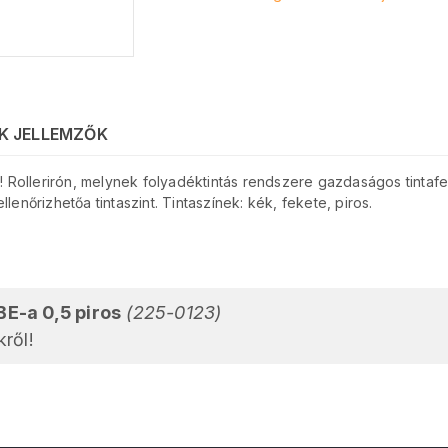
K JELLEMZŐK
ő! Rollerirón, melynek folyadéktintás rendszere gazdaságos tintafe
lenőrizhetőa tintaszint. Tintaszínek: kék, fekete, piros.
BE-a 0,5 piros
(225-0123)
ről!