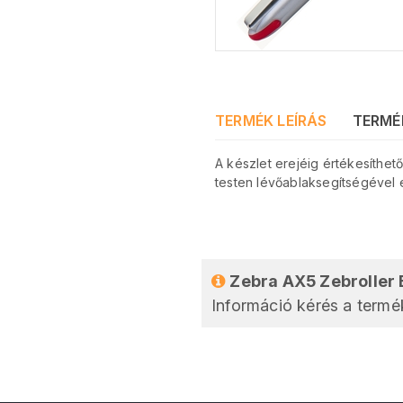
TERMÉK LEÍRÁS
TERMÉ
A készlet erejéig értékesíthet
testen lévőablaksegítségével el
Zebra AX5 Zebroller 
Információ kérés a termék