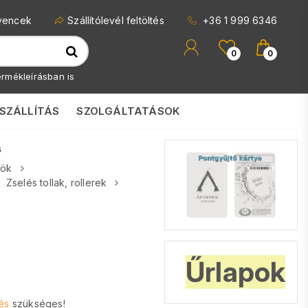
vencek
Szállítólevél feltöltés
+36 1 999 6346
0
0
rmékleírásban is
SZÁLLÍTÁS
SZOLGÁLTATÁSOK
s
zök
Zselés tollak, rollerek
Űrlapok
és
szükséges!