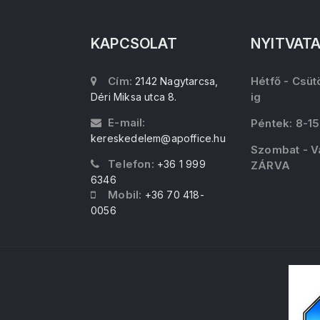
KAPCSOLAT
NYITVAT
Cím:
Hétfő - Csüt
2142 Nagytarcsa,
ig
Déri Miksa utca 8.
E-mail:
Péntek: 8-15
kereskedelem@apoffice.hu
Szombat - V
Telefon:
+36 1 999
ZÁRVA
6346
Mobil:
+36 70 418-
0056