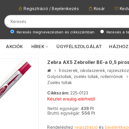
Regisztráció / Bejelenkezés
Kosár
Ked
Keresés megnevezésben és cikkszámban
Keresés a te
AKCIÓK
HÍREK
ÜGYFÉLSZOLGÁLAT
HÁZHOZ
Zebra AX5 Zebroller BE-a 0,5 piro
Írószerek, iskolaszerek, rajzeszkö
Golyóstollak, zselés tollak, rollerirónok
Zselés tollak
Cikkszám:
225-0123
Készlet erejéig elérhető!
Nettó egységár:
438
Ft
Bruttó egységár:
556
Ft
Rendeléshez
regisztráció
és
bejelentkez