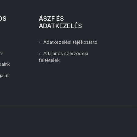
OS
ÁSZF ÉS
ADATKEZELÉS
Adatkezelési tájékoztató
ás
Általános szerződési
feltételek
saink
álat