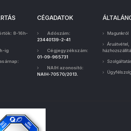
ARTÁS
CÉGADATOK
ÁLTALÁN
örtök: 8-16h-
Adószám:
Magunkról
23440139-2-41
Áruátvétel,
h-ig
Cégjegyzékszám:
házhozszállít
01-09-965731
asárnap:
Szolgáltatá
NAIH azonosító:
Ügyfélszolg
NAIH-70570/2013.