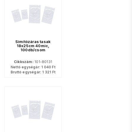
Simítózáras tasak
18x25cm 40mic,
100db/csom
Cikkszám:
101-80131
Nettó egységár:
1 040
Ft
Bruttó egységár:
1 321
Ft