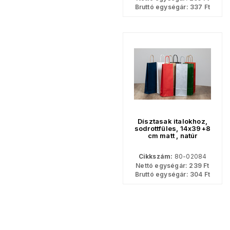
Bruttó egységár:
337
Ft
Dísztasak italokhoz,
sodrottfüles, 14x39+8
cm matt , natúr
Cikkszám:
80-02084
Nettó egységár:
239
Ft
Bruttó egységár:
304
Ft