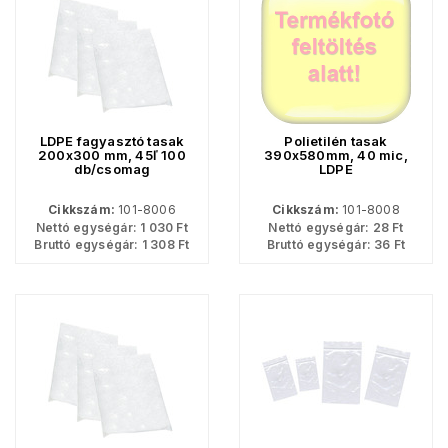
LDPE fagyasztó tasak
Polietilén tasak
200x300 mm, 45ľ 100
390x580mm, 40 mic,
db/csomag
LDPE
Cikkszám:
101-8006
Cikkszám:
101-8008
Nettó egységár:
1 030
Ft
Nettó egységár:
28
Ft
Bruttó egységár:
1 308
Ft
Bruttó egységár:
36
Ft