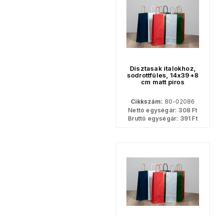
Dísztasak italokhoz,
sodrottfüles, 14x39+8
cm matt piros
Cikkszám:
80-02086
Nettó egységár:
308
Ft
Bruttó egységár:
391
Ft