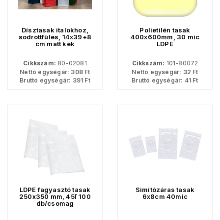
Dísztasak italokhoz,
Polietilén tasak
sodrottfüles, 14x39+8
400x600mm, 30 mic
cm matt kék
LDPE
Cikkszám:
80-02081
Cikkszám:
101-80072
Nettó egységár:
308
Ft
Nettó egységár:
32
Ft
Bruttó egységár:
391
Ft
Bruttó egységár:
41
Ft
LDPE fagyasztó tasak
Simítózáras tasak
250x350 mm, 45ľ 100
6x8cm 40mic
db/csomag