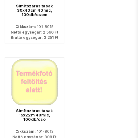
Simítózáras tasak
30x40cm 40mic,
100db/csom
Cikkszám:
101-8015
Nettó egységár:
2 560
Ft
Bruttó egységár:
3 251
Ft
Simítózáras tasak
15x22m 40mic,
100db/cso
Cikkszám:
101-8013
Nettó egységár:
808
Ft