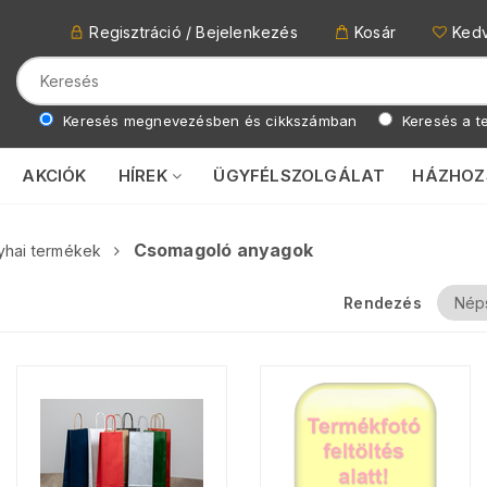
Regisztráció / Bejelenkezés
Kosár
Ked
Keresés megnevezésben és cikkszámban
Keresés a te
AKCIÓK
HÍREK
ÜGYFÉLSZOLGÁLAT
HÁZHOZ
Csomagoló anyagok
yhai termékek
Rendezés