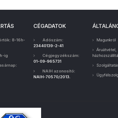
ARTÁS
CÉGADATOK
ÁLTALÁN
örtök: 8-16h-
Adószám:
Magunkról
23440139-2-41
Áruátvétel,
h-ig
Cégjegyzékszám:
házhozszállít
01-09-965731
asárnap:
Szolgáltatá
NAIH azonosító:
Ügyfélszolg
NAIH-70570/2013.