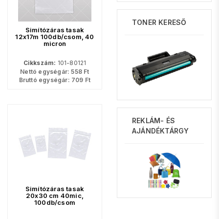
TONER KERESŐ
Simítózáras tasak
12x17m 100db/csom, 40
micron
Cikkszám:
101-80121
Nettó egységár:
558
Ft
Bruttó egységár:
709
Ft
REKLÁM- ÉS
AJÁNDÉKTÁRGY
Simítózáras tasak
20x30 cm 40mic,
100db/csom