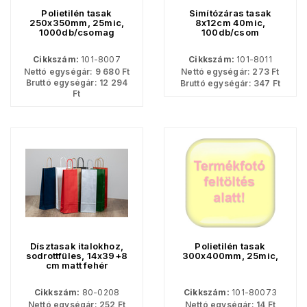
Polietilén tasak
Simítózáras tasak
250x350mm, 25mic,
8x12cm 40mic,
1000db/csomag
100db/csom
Cikkszám:
101-8007
Cikkszám:
101-8011
Nettó egységár:
9 680
Ft
Nettó egységár:
273
Ft
Bruttó egységár:
12 294
Bruttó egységár:
347
Ft
Ft
Dísztasak italokhoz,
Polietilén tasak
sodrottfüles, 14x39+8
300x400mm, 25mic,
cm matt fehér
Cikkszám:
80-0208
Cikkszám:
101-80073
Nettó egységár:
252
Ft
Nettó egységár:
14
Ft