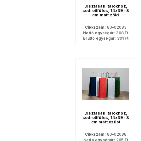
Dísztasak italokhoz,
sodrottfüles, 14x39+8
cm matt zöld
Cikkszám:
80-02083
Nettó egységár:
308
Ft
Bruttó egységár:
391
Ft
Dísztasak italokhoz,
sodrottfüles, 14x39+8
cm matt ezüst
Cikkszám:
80-02088
Nettó egységár:
265
Ft