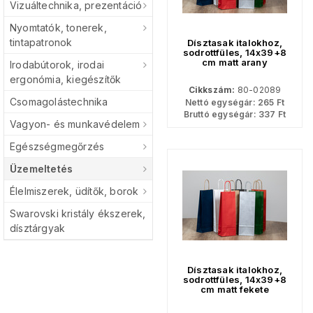
Vizuáltechnika, prezentáció
Nyomtatók, tonerek,
tintapatronok
Dísztasak italokhoz,
sodrottfüles, 14x39+8
cm matt arany
Irodabútorok, irodai
ergonómia, kiegészítők
Cikkszám:
80-02089
Csomagolástechnika
Nettó egységár:
265
Ft
Bruttó egységár:
337
Ft
Vagyon- és munkavédelem
Egészségmegőrzés
Üzemeltetés
Élelmiszerek, üdítők, borok
Swarovski kristály ékszerek,
dísztárgyak
Dísztasak italokhoz,
sodrottfüles, 14x39+8
cm matt fekete