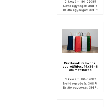
Cikkszám:
80-02085
Nettó egységár:
308
Ft
Bruttó egységár:
391
Ft
Dísztasak italokhoz,
sodrottfüles, 14x39+8
cm matt bordó
Cikkszám:
80-02082
Nettó egységár:
308
Ft
Bruttó egységár:
391
Ft