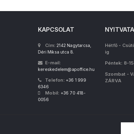
KAPCSOLAT
NYITVAT
Cím:
Hétfő - Csüt
2142 Nagytarcsa,
ig
Déri Miksa utca 8.
E-mail:
Péntek: 8-15
kereskedelem@apoffice.hu
Szombat - V
Telefon:
+36 1 999
ZÁRVA
6346
Mobil:
+36 70 418-
0056