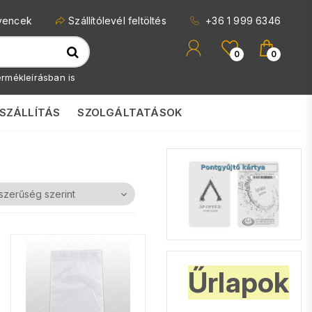
vencek
Szállítólevél feltöltés
+36 1 999 6346
0
0
rmékleírásban is
SZÁLLÍTÁS
SZOLGÁLTATÁSOK
CSOMAGOLÓ
Űrlapok