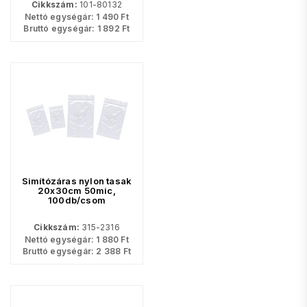
Cikkszám:
101-80132
Nettó egységár:
1 490
Ft
Bruttó egységár:
1 892
Ft
Simítózáras nylon tasak
20x30cm 50mic,
100db/csom
Cikkszám:
315-2316
Nettó egységár:
1 880
Ft
Bruttó egységár:
2 388
Ft