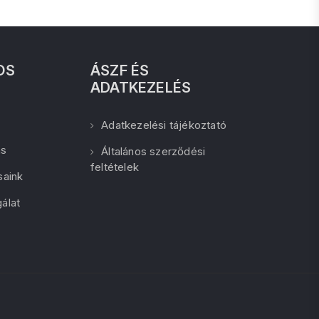
OS
ÁSZF ÉS
ADATKEZELÉS
Adatkezelési tájékoztató
ás
Általános szerződési
feltételek
saink
álat