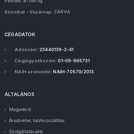
Péntek: 8-15h-ig
Szombat - Vasárnap: ZÁRVA
CÉGADATOK
Adószám:
23440139-2-41
Cégjegyzékszám:
01-09-965731
NAIH azonosító:
NAIH-70570/2013.
ÁLTALÁNOS
Magunkról
Áruátvétel, házhozszállítás
Szolgáltatásaink