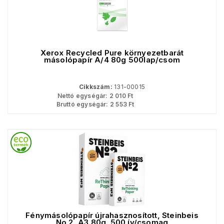
Xerox Recycled Pure környezetbarát
másolópapír A/4 80g 500lap/csom
Cikkszám:
131-00015
Nettó egységár:
2 010
Ft
Bruttó egységár:
2 553
Ft
Fénymásolópapír újrahasznosított, Steinbeis
No.2, A3 80g. 500 ív/csomag