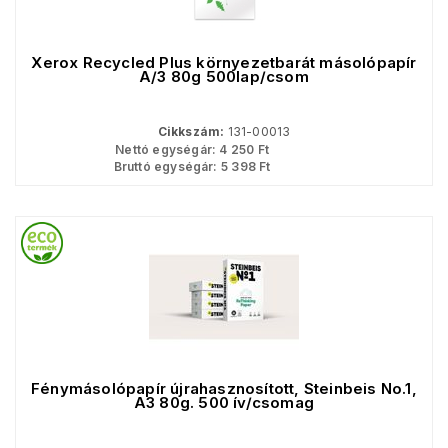
Xerox Recycled Plus környezetbarát másolópapír
A/3 80g 500lap/csom
Cikkszám:
131-00013
Nettó egységár:
4 250
Ft
Bruttó egységár:
5 398
Ft
Fénymásolópapír újrahasznosított, Steinbeis No.1,
A3 80g. 500 ív/csomag