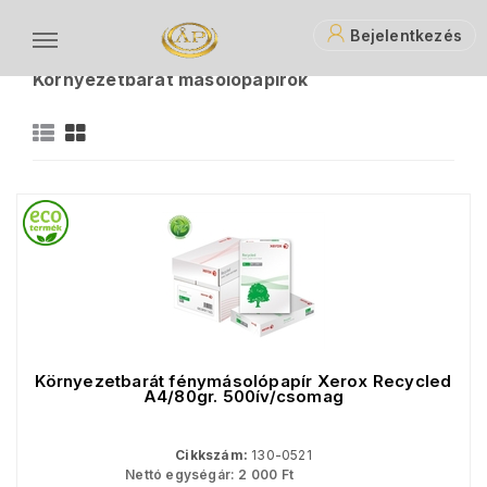
Bejelentkezés
Papíráruk
Fénymásoló és nyomtató papírok
Környezetbarát másolópapírok
K
Környezetbarát fénymásolópapír Xerox Recycled
A4/80gr. 500ív/csomag
Cikkszám:
130-0521
Nettó egységár:
2 000
Ft