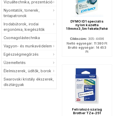
Vizuáltechnika, prezentáció
Nyomtatók, tonerek,
tintapatronok
DYMO ID1 speciális
Irodabútorok, irodai
nylon kazetta
19mmx3,5m fekete/fehé
ergonómia, kiegészítők
18759r
Csomagolástechnika
Cikkszám:
305-4496
Nettó egységár:
11 380
Ft
Vagyon- és munkavédelem
Bruttó egységár:
14 453
Ft
Egészségmegőrzés
Üzemeltetés
Élelmiszerek, üdítők, borok
Swarovski kristály ékszerek,
dísztárgyak
Feliratozó szalag
Brother TZe-251