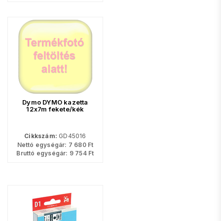
Dymo DYMO kazetta
12x7m fekete/kék
Cikkszám:
GD45016
Nettó egységár:
7 680
Ft
Bruttó egységár:
9 754
Ft