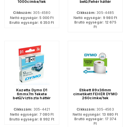
1000címke/tek
betű/fehér háttér
Cikkszám:
305-4580
Cikkszám:
305-4485
Nettó egységár:
5 000
Ft
Nettó egységár:
9 980
Ft
Bruttó egységár:
12 675
Bruttó egységár:
6 350
Ft
Ft
Kazetta Dymo D1
Etikett 89x36mm
6mmx7m fekete
címetikett FEHÉR DYMO
betű/víztiszta háttér
260címke/tek
Cikkszám:
305-4421
Cikkszám:
305-4563
Nettó egységár:
7 080
Ft
Nettó egységár:
13 680
Ft
Bruttó egységár:
17 374
Bruttó egységár:
8 992
Ft
Ft