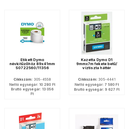
Etikett Dymo
Kazetta Dymo D1
névkitűzőhöz 89x41mm
9mmx7m fekete betű/
S0722560/11356
víztiszta háttér
300címke/tek
Cikkszám:
305-4558
Cikkszám:
305-4441
Nettó egységár:
10 280
Ft
Nettó egységár:
7 580
Ft
Bruttó egységár:
13 056
Bruttó egységár:
9 627
Ft
Ft