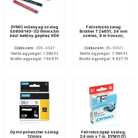
DYMO műanyag szalag
Feliratozószalag
S0898140-3D 9mmx3m
Brother TZe651, 24 mm
kézi betűny.géphez KÉK
széles, 8 m hosszú,
sárga alapon fekete
betűs, öntapadós
Cikkszám:
305-4347
Cikkszám:
35-10021
címkeszalag laminált
tartós feliratok
Nettó egységár:
1 280
Ft
Nettó egységár:
7 580
Ft
nyomtatásához.
Bruttó egységár:
1 626
Ft
Bruttó egységár:
9 627
Ft
Dymo polieszter szalag
Feliratozógép szalag,
12mmx
24 mm x 7 m, DYMO D1,