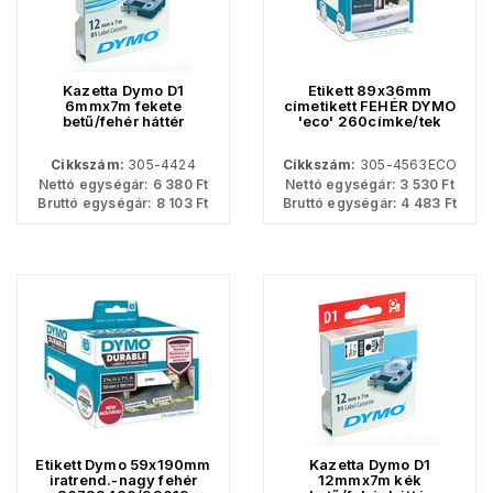
Kazetta Dymo D1
Etikett 89x36mm
6mmx7m fekete
címetikett FEHÉR DYMO
betű/fehér háttér
'eco' 260címke/tek
Cikkszám:
305-4424
Cikkszám:
305-4563ECO
Nettó egységár:
6 380
Ft
Nettó egységár:
3 530
Ft
Bruttó egységár:
8 103
Ft
Bruttó egységár:
4 483
Ft
Etikett Dymo 59x190mm
Kazetta Dymo D1
iratrend.-nagy fehér
12mmx7m kék