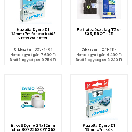
Kazetta Dymo D1
Feliratozószalag TZe-
12mmx7m fekete betű/
535, BROTHER
víztiszta háttér
Cikkszám:
305-4461
Cikkszám:
271-1117
Nettó egységár:
7 680
Ft
Nettó egységár:
6 480
Ft
Bruttó egységár:
9 754
Ft
Bruttó egységár:
8 230
Ft
Etikett Dymo 24x12mm
Kazetta Dymo D1
fehér S0722530/11353
19mmx7m kék