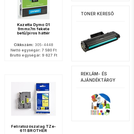
TONER KERESŐ
Kazetta Dymo D1
9mmx7m fekete
betű/piros háttér
Cikkszám:
305-4448
Nettó egységár:
7 580
Ft
Bruttó egységár:
9 627
Ft
REKLÁM- ÉS
AJÁNDÉKTÁRGY
Feliratozószalag TZe-
611 BROTHER