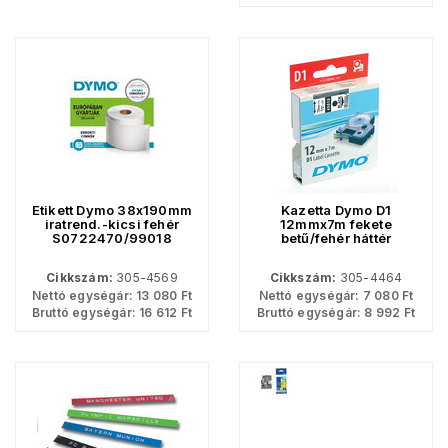
Etikett Dymo 38x190mm
Kazetta Dymo D1
iratrend.-kicsi fehér
12mmx7m fekete
S0722470/99018
betű/fehér háttér
110címke/tek
Cikkszám:
305-4569
Cikkszám:
305-4464
Nettó egységár:
13 080
Ft
Nettó egységár:
7 080
Ft
Bruttó egységár:
16 612
Ft
Bruttó egységár:
8 992
Ft