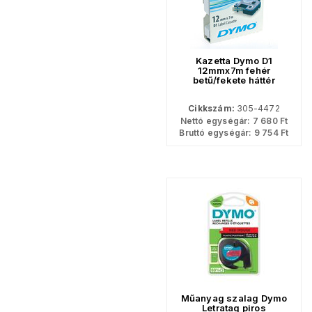
Kazetta Dymo D1
12mmx7m fehér
betű/fekete háttér
Cikkszám:
305-4472
Nettó egységár:
7 680
Ft
Bruttó egységár:
9 754
Ft
Műanyag szalag Dymo
Letratag piros