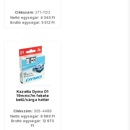
Cikkszám:
271-1122
Nettó egységár:
4 340
Ft
Bruttó egységár:
5 512
Ft
Kazetta Dymo D1
19mmx7m fekete
betű/sárga háttér
Cikkszám:
305-4489
Nettó egységár:
9 980
Ft
Bruttó egységár:
12 675
Ft