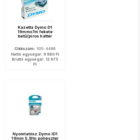
Kazetta Dymo D1
19mmx7m fekete
betű/piros háttér
Cikkszám:
305-4488
Nettó egységár:
9 980
Ft
Bruttó egységár:
12 675
Ft
Nyomtatósz.Dymo ID1
19mm 5,5fm poliészter