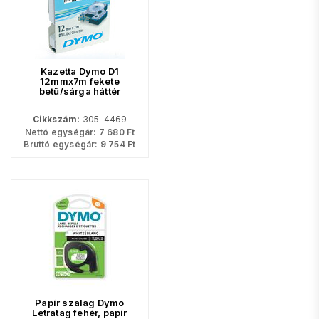
Kazetta Dymo D1
12mmx7m fekete
betű/sárga háttér
Cikkszám:
305-4469
Nettó egységár:
7 680
Ft
Bruttó egységár:
9 754
Ft
Papír szalag Dymo
Letratag fehér, papír