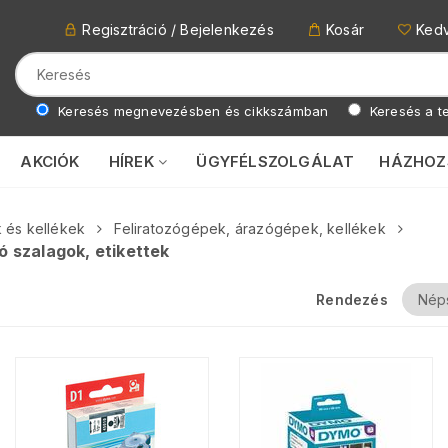
Regisztráció / Bejelenkezés
Kosár
Ked
Keresés megnevezésben és cikkszámban
Keresés a te
AKCIÓK
HÍREK
ÜGYFÉLSZOLGÁLAT
HÁZHOZ
 és kellékek
Feliratozógépek, árazógépek, kellékek
ó szalagok, etikettek
Rendezés