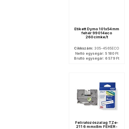
Etikett Dymo 101x54mm
fehér 99014eco
260címke/t
Cikkszám:
305-4565ECO
Nettó egységár:
5 180
Ft
Bruttó egységár:
6 579
Ft
Feliratozószalag TZe-
211 6 mmx8m FEHÉR-