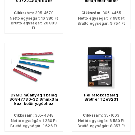
S0722480/99019
betű/fehér háttér
110címke/tek
Cikkszám:
305-4570
Cikkszám:
305-4465
Nettó egységár:
16 380
Ft
Nettó egységár:
7 680
Ft
Bruttó egységár:
20 803
Bruttó egységár:
9 754
Ft
Ft
DYMO műanyag szalag
Feliratozószalag
S0847730-3D 9mmx3m
Brother TZeS231
kézi betűny.géphez
FEKETE
Cikkszám:
305-4348
Cikkszám:
35-1003
Nettó egységár:
1 280
Ft
Nettó egységár:
6 580
Ft
Bruttó egységár:
1 626
Ft
Bruttó egységár:
8 357
Ft