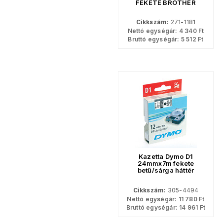
FEKETE BROTHER
Cikkszám:
271-1181
Nettó egységár:
4 340
Ft
Bruttó egységár:
5 512
Ft
Kazetta Dymo D1
24mmx7m fekete
betű/sárga háttér
Cikkszám:
305-4494
Nettó egységár:
11 780
Ft
Bruttó egységár:
14 961
Ft