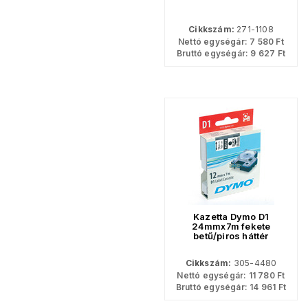
Cikkszám:
271-1108
Nettó egységár:
7 580
Ft
Bruttó egységár:
9 627
Ft
Kazetta Dymo D1
24mmx7m fekete
betű/piros háttér
Cikkszám:
305-4480
Nettó egységár:
11 780
Ft
Bruttó egységár:
14 961
Ft