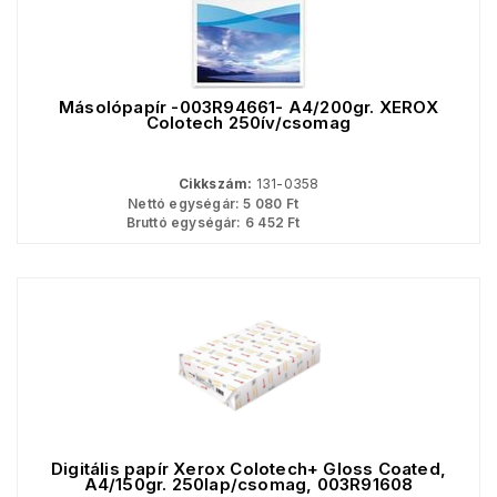
Másolópapír -003R94661- A4/200gr. XEROX
Colotech 250ív/csomag
Cikkszám:
131-0358
Nettó egységár:
5 080
Ft
Bruttó egységár:
6 452
Ft
Digitális papír Xerox Colotech+ Gloss Coated,
A4/150gr. 250lap/csomag, 003R91608