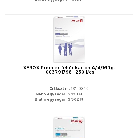
XEROX Premier fehér karton A/4/160g.
-003R91798- 250 l/cs
Cikkszám:
131-0340
Nettó egységár:
3 120
Ft
Bruttó egységár:
3 962
Ft