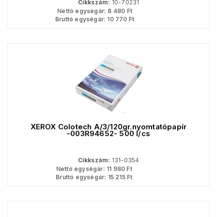
Cikkszám:
10-70231
Nettó egységár:
8 480
Ft
Bruttó egységár:
10 770
Ft
XEROX Colotech A/3/120gr.nyomtatópapír
-003R94652- 500 l/cs
Cikkszám:
131-0354
Nettó egységár:
11 980
Ft
Bruttó egységár:
15 215
Ft