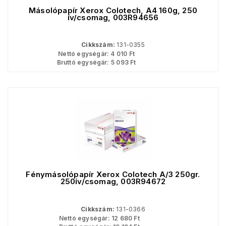
Másolópapír Xerox Colotech, A4 160g, 250
ív/csomag, 003R94656
Cikkszám:
131-0355
Nettó egységár:
4 010
Ft
Bruttó egységár:
5 093
Ft
Fénymásolópapír Xerox Colotech A/3 250gr.
250ív/csomag, 003R94672
Cikkszám:
131-0366
Nettó egységár:
12 680
Ft