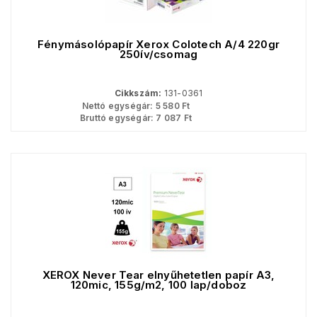
Fénymásolópapír Xerox Colotech A/4 220gr
250ív/csomag
Cikkszám:
131-0361
Nettó egységár:
5 580
Ft
Bruttó egységár:
7 087
Ft
XEROX Never Tear elnyűhetetlen papír A3,
120mic, 155g/m2, 100 lap/doboz