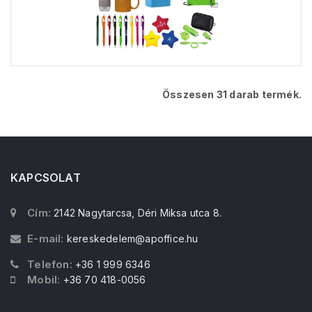
Összesen 31 darab termék.
KAPCSOLAT
Cím:
2142 Nagytarcsa, Déri Miksa utca 8.
E-mail:
kereskedelem@apoffice.hu
Telefon:
+36 1 999 6346
Mobil:
+36 70 418-0056