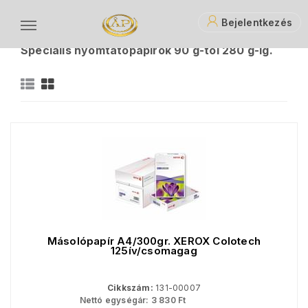
Bejelentkezés
Papíráruk
Fénymásoló és nyomtató papírok
Speciális nyomtatópapírok 90 g-tól 280 g-ig.
S
Másolópapír A4/300gr. XEROX Colotech
125ív/csomagag
Cikkszám:
131-00007
Nettó egységár:
3 830
Ft