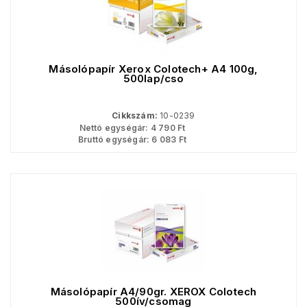
Másolópapír Xerox Colotech+ A4 100g,
500lap/cso
Cikkszám:
10-0239
Nettó egységár:
4 790
Ft
Bruttó egységár:
6 083
Ft
Másolópapír A4/90gr. XEROX Colotech
500ív/csomag