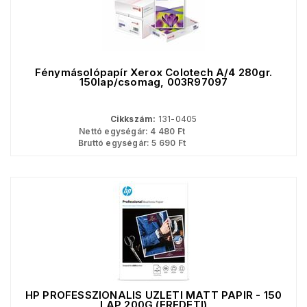
Fénymásolópapír Xerox Colotech A/4 280gr.
150lap/csomag, 003R97097
Cikkszám:
131-0405
Nettó egységár:
4 480
Ft
Bruttó egységár:
5 690
Ft
HP PROFESSZIONÁLIS ÜZLETI MATT PAPÍR - 150
LAP 200G (EREDETI)