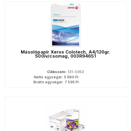
Másolópapír Xerox Colotech, A4/120gr.
500ív/csomag, 003R94651
Cikkszám:
131-0353
Nettó egységár:
5 980
Ft
Bruttó egységár:
7 595
Ft